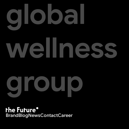
global
wellness
group
Brand
Blog
News
Contact
Career