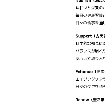
Nourish（満た
味わいと栄養の
毎日の健康習慣
日々の食事を通
Support（支
科学的な知見に
バランスが崩れ
安心して取り入
Enhance（高
エイジングケア
日々のケアを積
Renew（整え