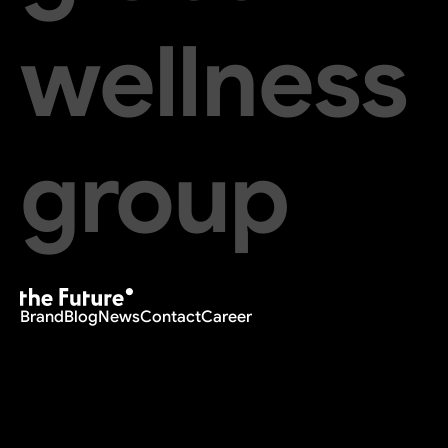
wellness
group
Brand
Blog
News
Contact
Career