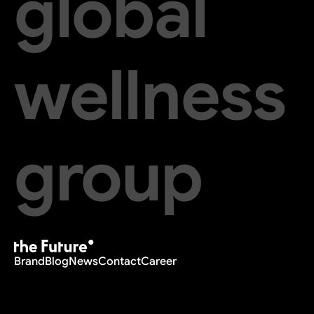
global
wellness
group
Brand
Blog
News
Contact
Career