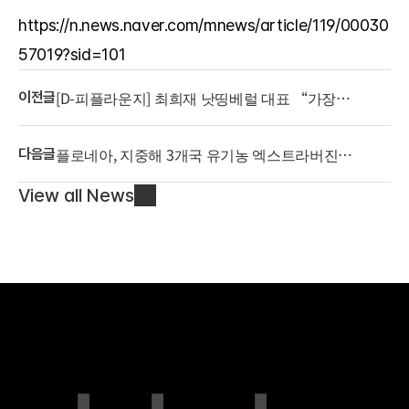
https://n.news.naver.com/mnews/article/119/00030
57019?sid=101
[D-피플라운지] 최희재 낫띵베럴 대표 “가장
이전글
한국적인 '이너뷰티'로 글로벌 도전"
플로네아, 지중해 3개국 유기농 엑스트라버진
다음글
올리브오일 담은 ‘올리브오일 캡슐 3 in 1’ 출시
View all News