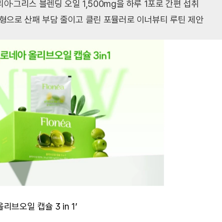
리아·그리스 블렌딩 오일 1,500mg을 하루 1포로 간편 섭취

리브오일 캡슐 3 in 1’