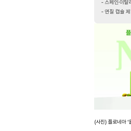
- 스페인·이탈
(사진) 플로네아 ‘올