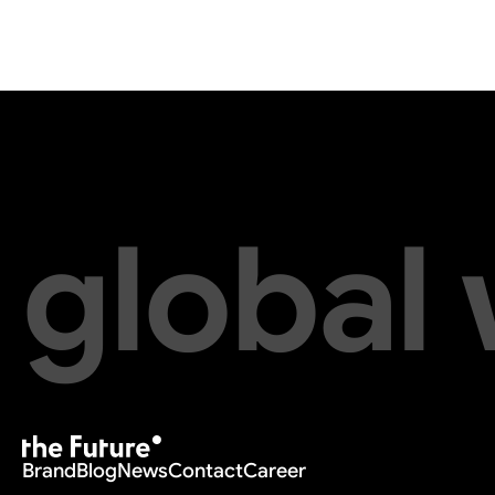
global
Brand
Blog
News
Contact
Career