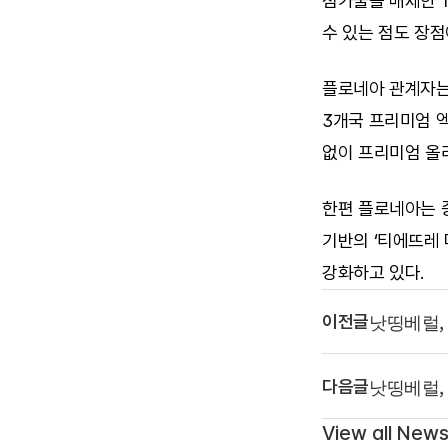
첨가물을 배제한 1
수 있는 점도 장점
플로네아 관계자는 
3개국 프리미엄 
없이 프리미엄 올
한편 플로네아는 중
기반의 ‘티에뜨레 
강화하고 있다.
낫띵베럴,
이전글
낫띵베럴,
다음글
View all New