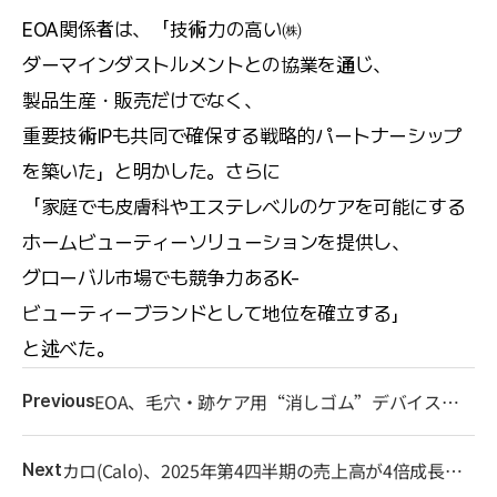
EOA関係者は、「技術力の高い㈱
ダーマインダストルメントとの協業を通じ、
製品生産・販売だけでなく、
重要技術IPも共同で確保する戦略的パートナーシップ
を築いた」と明かした。さらに
「家庭でも皮膚科やエステレベルのケアを可能にする
ホームビューティーソリューションを提供し、
グローバル市場でも競争力あるK-
ビューティーブランドとして地位を確立する」
と述べた。
EOA、毛穴・跡ケア用“消しゴム”デバイス
Previous
「フルテンザ」を正式発売
カロ(Calo)、2025年第4四半期の売上高が4倍成長…
Next
40代女性を中心に中高年層の消費が成長を牽引