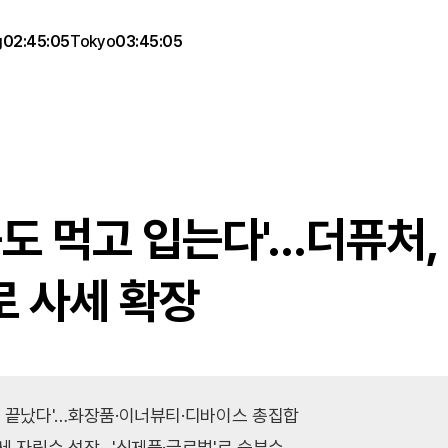
g
02:45:05
Tokyo
03:45:05
도 먹고 입는다'…더퓨처, 
로 사세 확장
 끝났다'…화장품·이너뷰티·디바이스 총집합

세 자릿수 성장…'신제품·글로벌'로 승부수