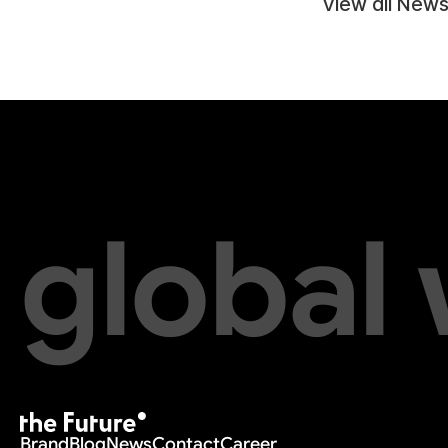
View all New
global
Brand
Blog
News
Contact
Career