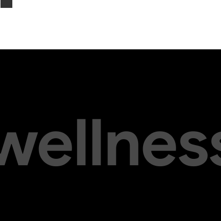
s
 wellnes