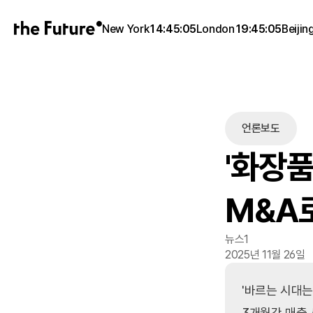
New York
14:45:05
London
19:45:05
Beijin
언론보도
'화장품
M&A
뉴스1
2025년 11월 26일
'바르는 시대는
3개월간 매출 