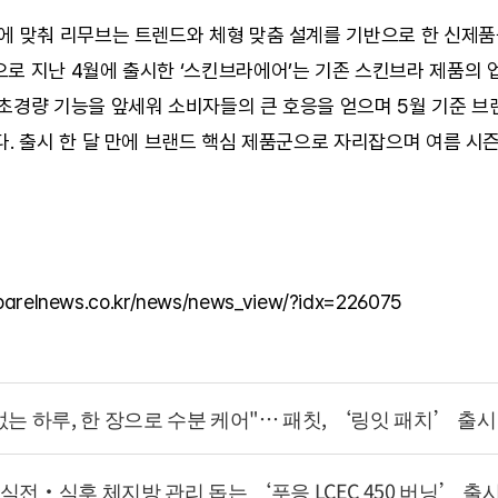
에 맞춰 리무브는 트렌드와 체형 맞춤 설계를 기반으로 한 신제품
로 지난 4월에 출시한 ‘스킨브라에어’는 기존 스킨브라 제품의 
초경량 기능을 앞세워 소비자들의 큰 호응을 얻으며 5월 기준 브랜
다. 출시 한 달 만에 브랜드 핵심 제품군으로 자리잡으며 여름 시즌
parelnews.co.kr/news/news_view/?idx=226075
없는 하루, 한 장으로 수분 케어"… 패칫, ‘링잇 패치’ 출시
식전·식후 체지방 관리 돕는 ‘푸응 LCEC 450 버닝’ 출