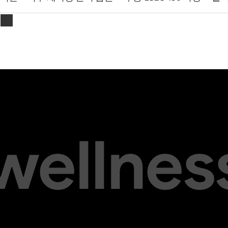
s
 wellnes