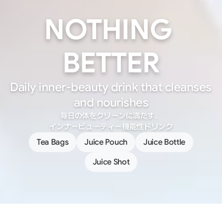
NOTHING 
BETTER
Daily inner-beauty drink that cleanses 
and nourishes
毎日の体をクリーンに満たす、
インナービューティー機能性ドリンク
Tea Bags
Juice Pouch
Juice Bottle
Juice Shot