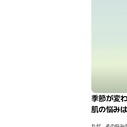
季節が変
肌の悩み
ただ、その悩み