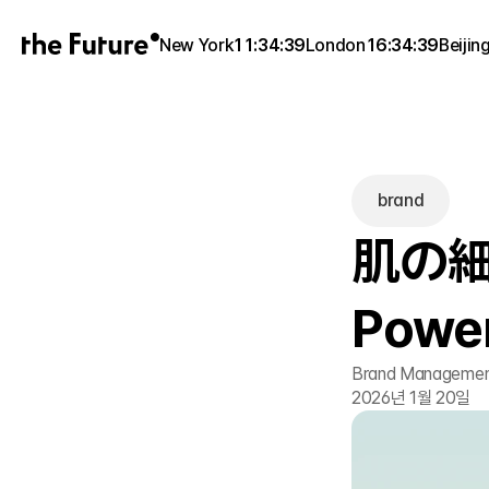
New York
11:34:39
London
16:34:39
Beijin
brand
肌の
Pow
Brand Management
2026년 1월 20일