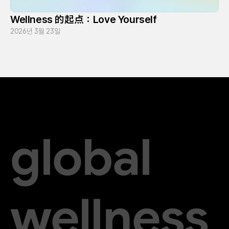
Wellness 的起点：Love Yourself
2026년 3월 23일
global
wellness