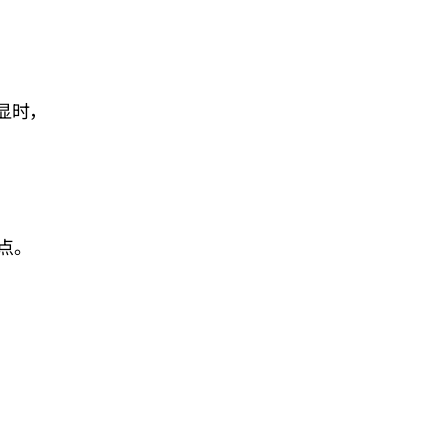
显时，
点。