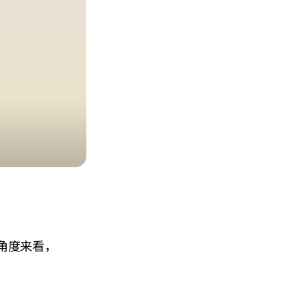
角度来看，
。