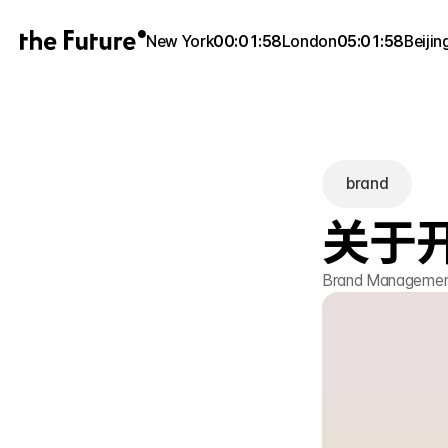
New York
00:01:58
London
05:01:58
Beijin
brand
关于
Brand Management