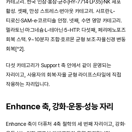
카테고리. 한국 인삼·홍삼·균주(HY-7714·LP35)·NK 세포 
활성. 셋째, 만성 스트레스·번아웃 카테고리. 사프란·L-
티로신·SAM-e·코르티솔 안정. 넷째, 수면 영양 카테고리. 
멜라토닌·마그네슘·L-테아닌·5-HTP. 다섯째, 페리메노포즈 
회복 스택. 9~10분자 조합·호르몬 균형 보조·자율신경 변동 
회복[^2].
다섯 카테고리가 Support 축 안에서 같이 운영되는 
자리이고, 사용자의 회복·자율 균형 라이프스타일에 직접 
작용하는 자리입니다.
Enhance 축, 강화·운동·성능 자리
Enhance 축이 더퓨처 4축 철학의 세 번째 자리이고, 강화·