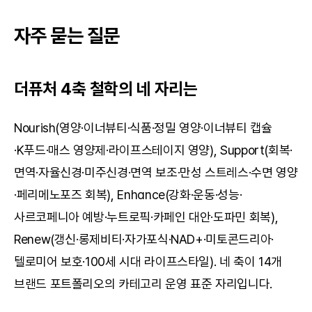
자주 묻는 질문
더퓨처 4축 철학의 네 자리는
Nourish(영양·이너뷰티·식품·정밀 영양·이너뷰티 캡슐
·K푸드·매스 영양제·라이프스테이지 영양), Support(회복·
면역·자율신경·미주신경·면역 보조·만성 스트레스·수면 영양
·페리메노포즈 회복), Enhance(강화·운동·성능·
사르코페니아 예방·누트로픽·카페인 대안·도파민 회복), 
Renew(갱신·롱제비티·자가포식·NAD+·미토콘드리아·
텔로미어 보호·100세 시대 라이프스타일). 네 축이 14개 
브랜드 포트폴리오의 카테고리 운영 표준 자리입니다.