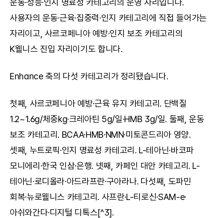
운동·성능·인지 명료성 카테고리의 운영 자리입니다. 
사용자의 운동·근육·집중력·인지 카테고리에 직접 들어가는 
자리이고, 사르코페니아 예방·인지 보조 카테고리의 
K웰니스 진입 자리이기도 합니다.
Enhance 축의 다섯 카테고리가 정리됐습니다.
첫째, 사르코페니아 예방·근육 유지 카테고리. 단백질 
1.2~1.6g/체중kg·크레아틴 5g/일·HMB 3g/일. 둘째, 운동 
보조 카테고리. BCAA·HMB·NMN·미토콘드리아 영양. 
셋째, 누트로픽·인지 명료성 카테고리. L-테아닌·바코파 
모니에리·한국 인삼·은행. 넷째, 카페인 대안 카테고리. L-
테아닌·로디올라·아드라프란·구아라나. 다섯째, 도파민 
회복·뉴로웰니스 카테고리. 사프란·L-티로신·SAM-e·
아쉬와간다·디지털 디톡스[^3].