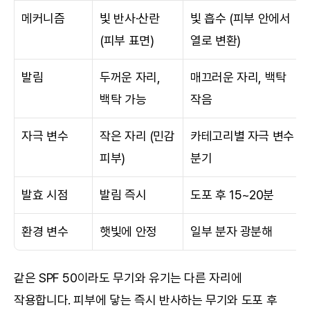
메커니즘
빛 반사·산란 
빛 흡수 (피부 안에서 
(피부 표면)
열로 변환)
발림
두꺼운 자리, 
매끄러운 자리, 백탁 
백탁 가능
작음
자극 변수
작은 자리 (민감 
카테고리별 자극 변수 
피부)
분기
발효 시점
발림 즉시
도포 후 15~20분
환경 변수
햇빛에 안정
일부 분자 광분해
같은 SPF 50이라도 무기와 유기는 다른 자리에 
작용합니다. 피부에 닿는 즉시 반사하는 무기와 도포 후 