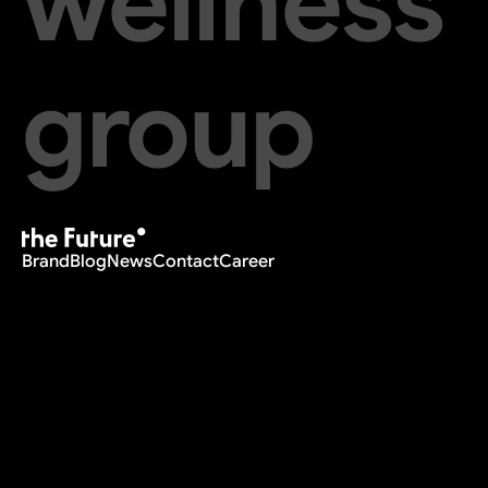
wellness
group
Brand
Blog
News
Contact
Career