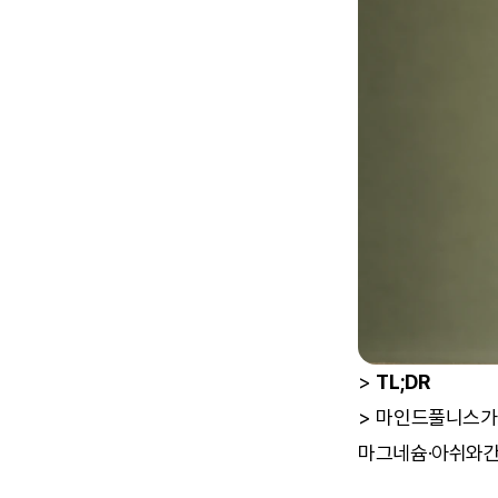
> 
TL;DR
> 마인드풀니스가 명
마그네슘·아쉬와간다