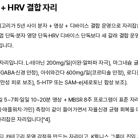
 + HRV 결합 자리
리가 5년 사이 분자 + 명상 + 디바이스 결합 운영으로 자리잡
앱 단독·분자 영양 단독·HRV 디바이스 단독보다 세 갈래 결합 운
입니다.
자리입니다. L-테아닌 200mg/일(이완·알파파 자극), 마그네슘 
(GABA·신경 안정), 아쉬와간다 600mg/일(코르티솔 안정), 로디
(만성 피로 보조), 5-HTP 또는 SAM-e(세로토닌 합성 보조).
5~7회·일일 10~20분 명상 + MBSR 8주 프로그램이 표준 자리
·애플워치·가민) 측정이 같이 들어가면서 자율신경 균형 회복을 
리잡은 자리입니다[^4].
티 카테고리 운영 강점을 만드는 자리이고, K웰니스 그룹이 진입 