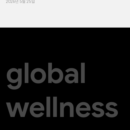
2026년 5월 25일
global
wellness