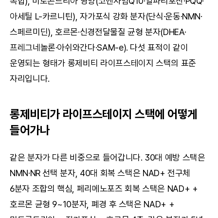
복합), 미토콘드리아 영양(코엔자임Q10·알파리포산·PQQ·
아세틸 L-카르니틴), 자가포식 강화 분자(단식·운동·NMN·
스페르미딘), 호르몬·신경전달물질 균형 분자(DHEA·
프레그네놀론·아쉬와간다·SAM-e). 다섯 표적이 같이 
운영되는 형태가 롱제비티 라이프스테이지 스택의 표준 
자리입니다.
롱제비티가 라이프스테이지 스택에 어떻게 
들어가나
같은 분자가 다른 비중으로 들어갑니다. 30대 예방 스택은 
NMN·NR 선택 분자, 40대 회복 스택은 NAD+ 전구체 
6분자 조합의 핵심, 페리메노포즈 회복 스택은 NAD+ + 
호르몬 균형 9~10분자, 폐경 후 스택은 NAD+ + 