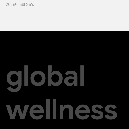
2026년 5월 25일
global
wellness