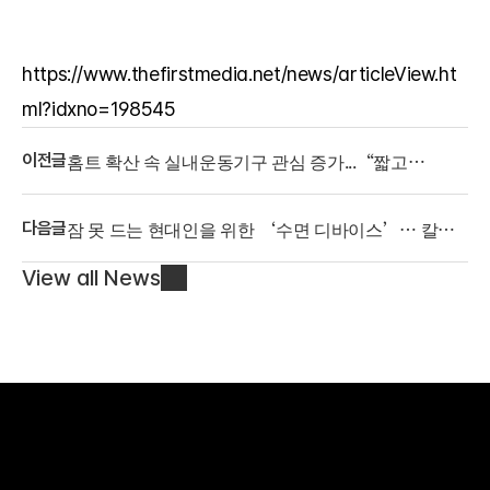
https://www.thefirstmedia.net/news/articleView.ht
ml?idxno=198545
홈트 확산 속 실내운동기구 관심 증가...“짧고
이전글
강하게”
잠 못 드는 현대인을 위한 ‘수면 디바이스’… 칼로,
다음글
뇌파 전환 돕는 ‘CES 이지슬립’ 출시
View all News