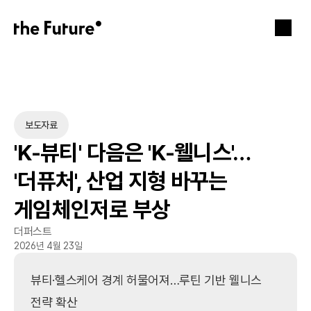
보도자료
'K-뷰티' 다음은 'K-웰니스'… 
'더퓨처', 산업 지형 바꾸는 
게임체인저로 부상
더퍼스트
2026년 4월 23일
뷰티·헬스케어 경계 허물어져…루틴 기반 웰니스 
전략 확산