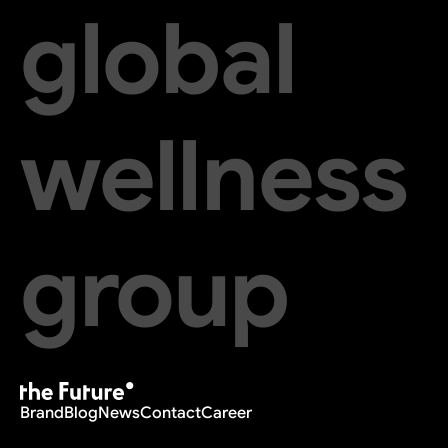
global
wellness
group
Brand
Blog
News
Contact
Career