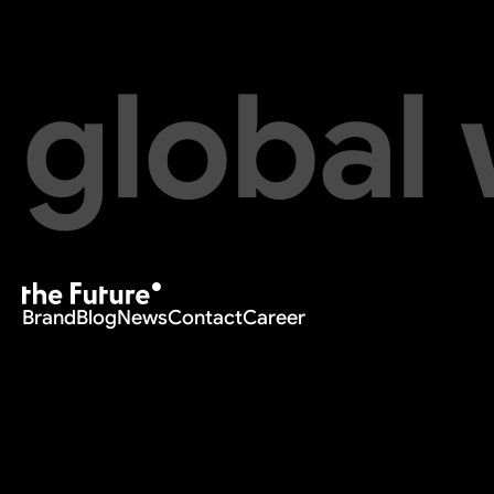
global
Brand
Blog
News
Contact
Career