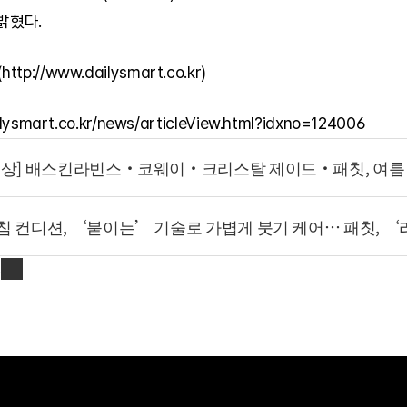
밝혔다. 
tp://www.dailysmart.co.kr)
lysmart.co.kr/news/articleView.html?idxno=124006
신상] 배스킨라빈스·코웨이·크리스탈 제이드·패칫, 여름
침 컨디션, ‘붙이는’ 기술로 가볍게 붓기 케어… 패칫, 
s