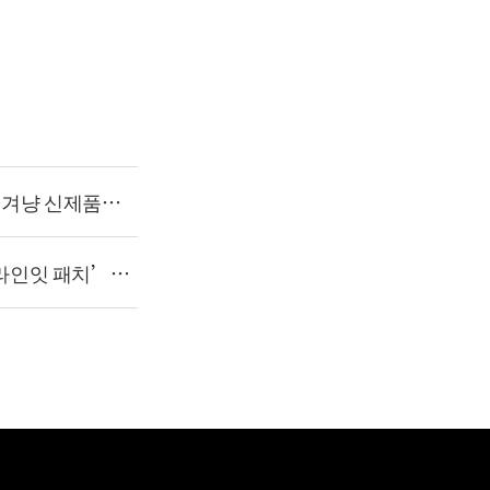
 겨냥 신제품
‘라인잇 패치’