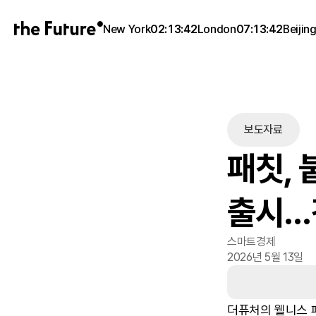
New York
02:13:42
London
07:13:42
Beijin
보도자료
패칫, 
출시..
스마트경제
2026년 5월 13일
더퓨처의 웰니스 패