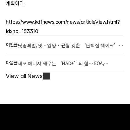
계획이다.
https://www.kdfnews.com/news/articleView.html?
idxno=183310
낫띵베럴, 맛·영양·균형 갖춘 ‘단백질 쉐이크’
이전글
3종 출시
세포 에너지 깨우는 ‘NAD+’의 힘… EOA,
다음글
하이드로겔 마스크 출시
View all News