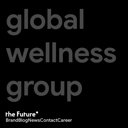
global
wellness
group
Brand
Blog
News
Contact
Career