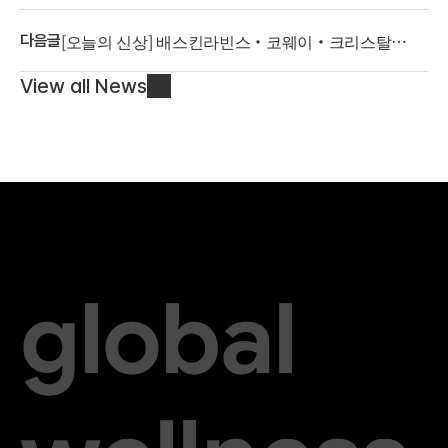
·EOA..."더마뷰티·키즈영양·간편식 시장 공략"
[오늘의 신상] 배스킨라빈스·코웨이·크리스탈
다음글
제이드·패칫, 여름 겨냥 신제품 출시
View all News
global