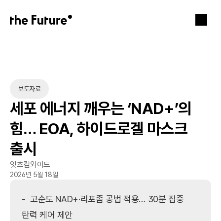
보도자료
세포 에너지 깨우는 ‘NAD+’의 
힘… EOA, 하이드로겔 마스크 
출시
잇츠컴와이드
2026년 5월 18일
-  고순도 NAD+·리포좀 공법 적용… 30분 집중 
탄력 케어 제안
