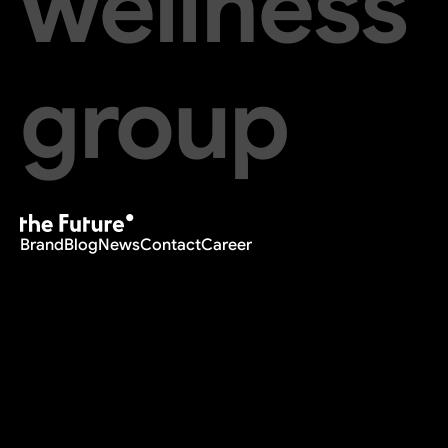
wellness
group
Brand
Blog
News
Contact
Career