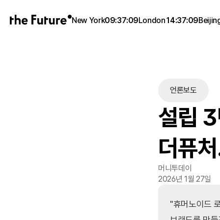
New York
09:37:09
London
14:37:09
Beijin
언론보도
설립 3
더퓨처.
머니투데이
2026년 1월 27일
"휴머노이드 로
브랜드를 만들겠