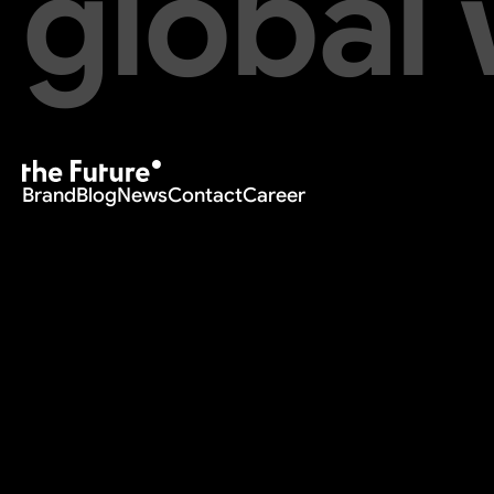
global
Brand
Blog
News
Contact
Career