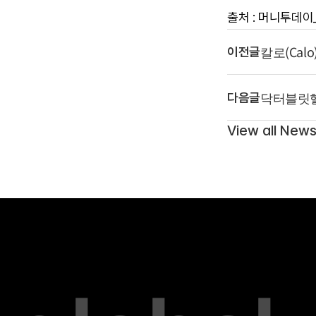
출처 : 머니투데이_
칼로(Cal
이전글
닥터블릿헬
다음글
제도 강화
View all New