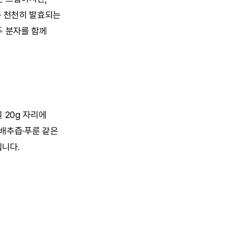
 천천히 발효되는 
 분자를 함께 
20g 자리에 
배추즙·푸룬 같은 
니다.