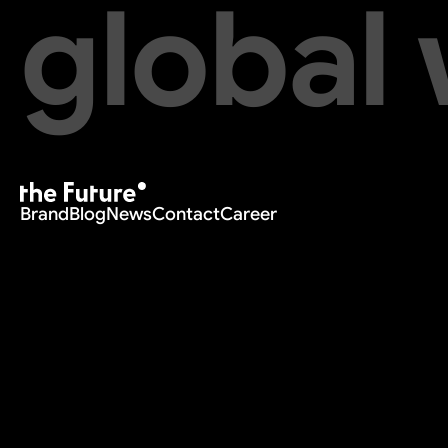
global
Brand
Blog
News
Contact
Career