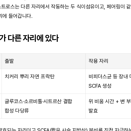
트로스는 다른 자리에서 작동하는 두 식이섬유이고, 페어링이 같은
리에 들어갑니다.
가 다른 자리에 있다
출발
작용 자리
치커리 뿌리 자연 프락탄
비피더스균 등 장내 미
SCFA 생성
글루코스·소르비톨·시트르산 결합 
위 비움 시간 + 변 부
합성 다당류
발효
효되는 자리이고 SCFA(짧은 사슬 지방산) 분비를 직접 자극하는