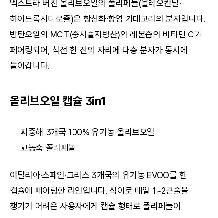
엑스트라 버진 올리브오일의 폴리페놀(올레오칸탈·
하이드록시티로졸)은 항산화·항염 카테고리의 분자입니다. 
방탄오일의 MCT(중사슬지방산)와 레몬즙의 비타민 C가 
페어링되어, 식전 한 잔의 자리에 다층 분자가 동시에 
들어갑니다.
올리브오일 캡슐 3in1
지중해 3개국 100% 유기농 올리브오일
고농축 폴리페놀
이탈리아·스페인·그리스 3개국의 유기농 EVOO를 한 
캡슐에 페어링한 라인입니다. 식이로 매일 1~2큰술을 
챙기기 어려운 사용자에게 캡슐 형태로 폴리페놀이 